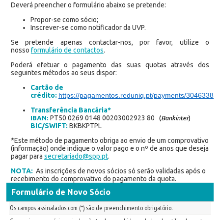
Deverá preencher o formulário abaixo se pretende:
Propor-se como sócio;
Inscrever-se como notificador da UVP.
Se pretende apenas contactar-nos, por favor, utilize o
nosso
formulário de contactos
.
Poderá efetuar o pagamento das suas quotas através dos
seguintes métodos ao seus dispor:
Cartão de
crédito:
https://pagamentos.reduniq.pt/payments/3046338/s
Transferência Bancária*
PT50 0269 0148 00203002923 80
IBAN:
(
Bankinter
)
BIC/SWIFT:
BKBKPTPL
*Este método de pagamento obriga ao envio de um comprovativo
(informação) onde indique o valor pago e o nº de anos que deseja
pagar para
secretariado@spp.pt
.
NOTA:
As inscrições de novos sócios só serão validadas após o
recebimento do comprovativo do pagamento da quota.
Formulário de Novo Sócio
Os campos assinalados com (*) são de preenchimento obrigatório.