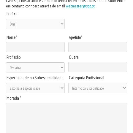
Caso seja nosso sócio e ainda não tenha recebido os dados de utilizador entre
em contacto connosco através do email
webmaster@spp.pt
.
Prefixo
Nome*
Apelido*
Profissão
Outra
Especialidade ou Subespecialidade
Categoria Profissional
Morada *