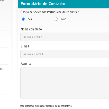
SPP
Formulário de Contacto
É sócio da Sociedade Portuguesa de Pediatria?
Sim
Não
Nome completo
E-mail
Assunto
ho
Obs.: Todos os campos são de preenchimento obrigatório