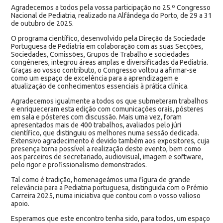
Agradecemos a todos pela vossa participação no 25.º Congresso
Nacional de Pediatria, realizado na Alfândega do Porto, de 29 a 31
de outubro de 2025.
O programa científico, desenvolvido pela Direção da Sociedade
Portuguesa de Pediatria em colaboração com as suas Secções,
Sociedades, Comissões, Grupos de Trabalho e sociedades
congéneres, integrou áreas amplas e diversificadas da Pediatria.
Graças ao vosso contributo, o Congresso voltou a afirmar-se
como um espaço de excelência para a aprendizagem e
atualização de conhecimentos essenciais à prática clínica.
Agradecemos igualmente a todos os que submeteram trabalhos
e enriqueceram esta edição com comunicações orais, pósteres
em sala e pósteres com discussão. Mais uma vez, foram
apresentados mais de 400 trabalhos, avaliados pelo júri
científico, que distinguiu os melhores numa sessão dedicada.
Extensivo agradecimento é devido também aos expositores, cuja
presença torna possível a realização deste evento, bem como
aos parceiros de secretariado, audiovisual, imagem e software,
pelo rigor e profissionalismo demonstrados.
Tal como é tradição, homenageámos uma figura de grande
relevância para a Pediatria portuguesa, distinguida com o Prémio
Carreira 2025, numa iniciativa que contou com o vosso valioso
apoio.
Esperamos que este encontro tenha sido, para todos, um espaço