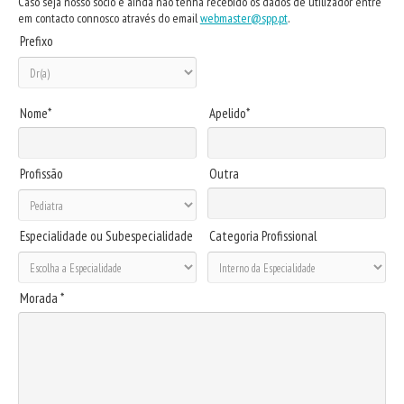
Caso seja nosso sócio e ainda não tenha recebido os dados de utilizador entre
em contacto connosco através do email
webmaster@spp.pt
.
Prefixo
Nome*
Apelido*
Profissão
Outra
Especialidade ou Subespecialidade
Categoria Profissional
Morada *