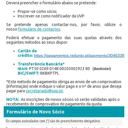
Deverá preencher o formulário abaixo se pretende:
Propor-se como sócio;
Inscrever-se como notificador da UVP.
Se pretende apenas contactar-nos, por favor, utilize o
nosso
formulário de contactos
.
Poderá efetuar o pagamento das suas quotas através dos
seguintes métodos ao seus dispor:
Cartão de
crédito:
https://pagamentos.reduniq.pt/payments/3046338/s
Transferência Bancária*
PT50 0269 0148 00203002923 80
IBAN:
(
Bankinter
)
BIC/SWIFT:
BKBKPTPL
*Este método de pagamento obriga ao envio de um comprovativo
(informação) onde indique o valor pago e o nº de anos que deseja
pagar para
secretariado@spp.pt
.
NOTA:
As inscrições de novos sócios só serão validadas após o
recebimento do comprovativo do pagamento da quota.
Formulário de Novo Sócio
Os campos assinalados com (*) são de preenchimento obrigatório.