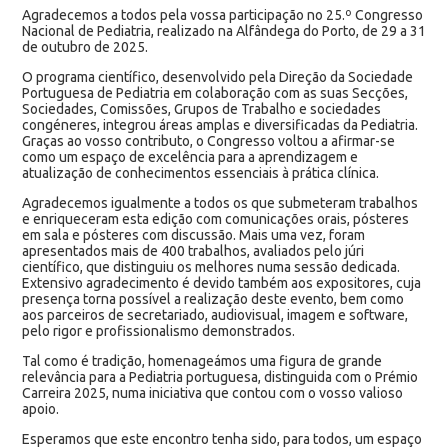
Agradecemos a todos pela vossa participação no 25.º Congresso
Nacional de Pediatria, realizado na Alfândega do Porto, de 29 a 31
de outubro de 2025.
O programa científico, desenvolvido pela Direção da Sociedade
Portuguesa de Pediatria em colaboração com as suas Secções,
Sociedades, Comissões, Grupos de Trabalho e sociedades
congéneres, integrou áreas amplas e diversificadas da Pediatria.
Graças ao vosso contributo, o Congresso voltou a afirmar-se
como um espaço de excelência para a aprendizagem e
atualização de conhecimentos essenciais à prática clínica.
Agradecemos igualmente a todos os que submeteram trabalhos
e enriqueceram esta edição com comunicações orais, pósteres
em sala e pósteres com discussão. Mais uma vez, foram
apresentados mais de 400 trabalhos, avaliados pelo júri
científico, que distinguiu os melhores numa sessão dedicada.
Extensivo agradecimento é devido também aos expositores, cuja
presença torna possível a realização deste evento, bem como
aos parceiros de secretariado, audiovisual, imagem e software,
pelo rigor e profissionalismo demonstrados.
Tal como é tradição, homenageámos uma figura de grande
relevância para a Pediatria portuguesa, distinguida com o Prémio
Carreira 2025, numa iniciativa que contou com o vosso valioso
apoio.
Esperamos que este encontro tenha sido, para todos, um espaço