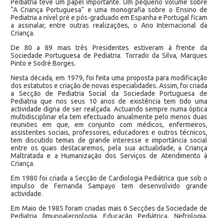
Pediatria teve um papel importante. Um pequeno volume sobre
“A Criança Portuguesa“ e uma monografia sobre o Ensino de
Pediatria a nível pré e pós-graduado em Espanha e Portugal ficam
a assinalar, entre outras realizações, o Ano Internacional da
Criança.
De 80 a 89 mais três Presidentes estiveram à frente da
Sociedade Portuguesa de Pediatria. Torrado da Silva, Marques
Pinto e Sodré Borges.
Nesta década, em 1979, foi feita uma proposta para modificação
dos estatutos e criação de novas especialidades. Assim, foi criada
a Secção de Pediatria Social da Sociedade Portuguesa de
Pediatria que nos seus 10 anos de existência tem tido uma
actividade digna de ser realçada. Actuando sempre numa óptica
multidisciplinar ela tem efectuado anualmente pelo menos duas
reuniões em que, em conjunto com médicos, enfermeiros,
assistentes sociais, professores, educadores e outros técnicos,
tem discutido temas de grande interesse e importância social
entre os quais destacaremos, pela sua actualidade, a Criança
Maltratada e a Humanização dos Serviços de Atendimento à
Criança.
Em 1980 foi criada a Secção de Cardiologia Pediátrica que sob o
impulso de Fernanda Sampayo tem desenvolvido grande
actividade.
Em Maio de 1985 foram criadas mais 6 Secções da Sociedade de
Pediatria (Imunoalergologia, Educação Pediátrica, Nefrologia,