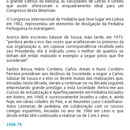
o grande Edifício da Reitoria, as Faculdades de Letras e Direito
que assim' ofereceram o enquadramento ideal para um
Congresso desta dimensão.
O Congresso Internacional de Pediatria que teve lugar em Lisboa
em 1962, representou um elemento de divulgação da Pediatria
Portuguesa no estrangeiro.
Acerca dele escreveu Salazar de Sousa, mais tarde, em 1973:
“perdura ainda o eco das vozes que enalteceram os primores da
sua organização e, em copiosa correspondência recebida pelo
seu Presidente, ele é indicado como o melhor de quantos se
tinham até então realizado e exemplo a seguir pelos que lhe
sucederam“.
Santos Bessa, Mário Cordeiro, Carlos Areais e Nuno Cordeiro
Ferreira presidiram aos destinos da Sociedade, a seguir a Carlos
Salazar de Sousa e a eles se devem muitas das realizações que,
iniciadas nesta década, vieram a continuar-se na década seguinte
emprestando grande prestígio a esta Sociedade. Refiro-me aos
Cursos de Actualização e Aperfeiçoamento em Pediatria iniciados
em Aveiro, em 1968, e sucessivamente levados a cabo, e, ainda
hoje, em várias cidades do País, e as Reuniões Luso-Castelhano-
Astur Leonesas de pediatria, em colaboração com os nossos
colegas espanhóis, iniciadas no ano de 1966 em Léon e que
desde então têm continuado a realizar-se de 2 em 2 anos.
1968-78