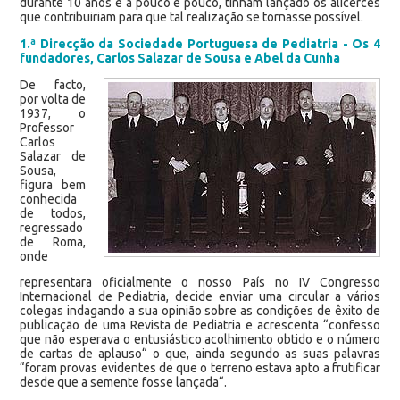
durante 10 anos e a pouco e pouco, tinham lançado os alicerces
que contribuiriam para que tal realização se tornasse possível.
1.ª Direcção da Sociedade Portuguesa de Pediatria - Os 4
fundadores, Carlos Salazar de Sousa e Abel da Cunha
De facto,
por volta de
1937, o
Professor
Carlos
Salazar de
Sousa,
figura bem
conhecida
de todos,
regressado
de Roma,
onde
representara oficialmente o nosso País no IV Congresso
Internacional de Pediatria, decide enviar uma circular a vários
colegas indagando a sua opinião sobre as condições de êxito de
publicação de uma Revista de Pediatria e acrescenta “confesso
que não esperava o entusiástico acolhimento obtido e o número
de cartas de aplauso“ o que, ainda segundo as suas palavras
“foram provas evidentes de que o terreno estava apto a frutificar
desde que a semente fosse lançada“.