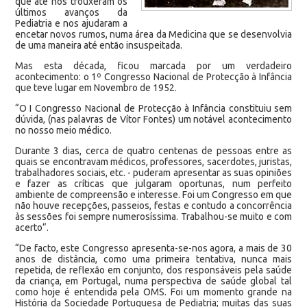
que até nós trouxeram os
últimos avanços da
Pediatria e nos ajudaram a
encetar novos rumos, numa área da Medicina que se desenvolvia
de uma maneira até então insuspeitada.
Mas esta década, ficou marcada por um verdadeiro
acontecimento: o 1º Congresso Nacional de Protecção à Infância
que teve lugar em Novembro de 1952.
“O I Congresso Nacional de Protecção à Infância constituiu sem
dúvida, (nas palavras de Vítor Fontes) um notável acontecimento
no nosso meio médico.
Durante 3 dias, cerca de quatro centenas de pessoas entre as
quais se encontravam médicos, professores, sacerdotes, juristas,
trabalhadores sociais, etc. - puderam apresentar as suas opiniões
e fazer as críticas que julgaram oportunas, num perfeito
ambiente de compreensão e interesse. Foi um Congresso em que
não houve recepções, passeios, festas e contudo a concorrência
às sessões foi sempre numerosíssima. Trabalhou-se muito e com
acerto“.
“De facto, este Congresso apresenta-se-nos agora, a mais de 30
anos de distância, como uma primeira tentativa, nunca mais
repetida, de reflexão em conjunto, dos responsáveis pela saúde
da criança, em Portugal, numa perspectiva de saúde global tal
como hoje é entendida pela OMS. Foi um momento grande na
História da Sociedade Portuguesa de Pediatria; muitas das suas