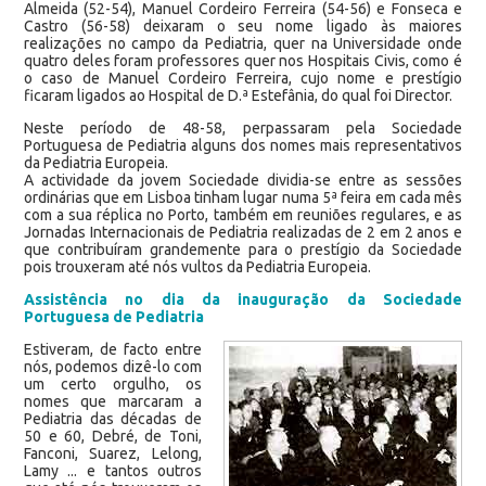
Almeida (52-54), Manuel Cordeiro Ferreira (54-56) e Fonseca e
Castro (56-58) deixaram o seu nome ligado às maiores
realizações no campo da Pediatria, quer na Universidade onde
quatro deles foram professores quer nos Hospitais Civis, como é
o caso de Manuel Cordeiro Ferreira, cujo nome e prestígio
ficaram ligados ao Hospital de D.ª Estefânia, do qual foi Director.
Neste período de 48-58, perpassaram pela Sociedade
Portuguesa de Pediatria alguns dos nomes mais representativos
da Pediatria Europeia.
A actividade da jovem Sociedade dividia-se entre as sessões
ordinárias que em Lisboa tinham lugar numa 5ª feira em cada mês
com a sua réplica no Porto, também em reuniões regulares, e as
Jornadas Internacionais de Pediatria realizadas de 2 em 2 anos e
que contribuíram grandemente para o prestígio da Sociedade
pois trouxeram até nós vultos da Pediatria Europeia.
Assistência no dia da inauguração da Sociedade
Portuguesa de Pediatria
Estiveram, de facto entre
nós, podemos dizê-lo com
um certo orgulho, os
nomes que marcaram a
Pediatria das décadas de
50 e 60, Debré, de Toni,
Fanconi, Suarez, Lelong,
Lamy ... e tantos outros