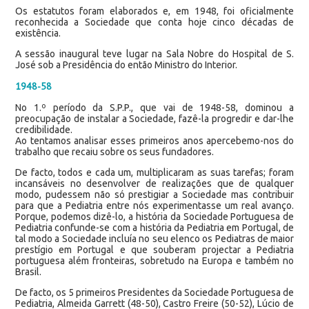
Os estatutos foram elaborados e, em 1948, foi oficialmente
reconhecida a Sociedade que conta hoje cinco décadas de
existência.
A sessão inaugural teve lugar na Sala Nobre do Hospital de S.
José sob a Presidência do então Ministro do Interior.
1948-58
No 1.º período da S.P.P., que vai de 1948-58, dominou a
preocupação de instalar a Sociedade, fazê-la progredir e dar-lhe
credibilidade.
Ao tentamos analisar esses primeiros anos apercebemo-nos do
trabalho que recaiu sobre os seus fundadores.
De facto, todos e cada um, multiplicaram as suas tarefas; foram
incansáveis no desenvolver de realizações que de qualquer
modo, pudessem não só prestigiar a Sociedade mas contribuir
para que a Pediatria entre nós experimentasse um real avanço.
Porque, podemos dizê-lo, a história da Sociedade Portuguesa de
Pediatria confunde-se com a história da Pediatria em Portugal, de
tal modo a Sociedade incluía no seu elenco os Pediatras de maior
prestígio em Portugal e que souberam projectar a Pediatria
portuguesa além fronteiras, sobretudo na Europa e também no
Brasil.
De facto, os 5 primeiros Presidentes da Sociedade Portuguesa de
Pediatria, Almeida Garrett (48-50), Castro Freire (50-52), Lúcio de