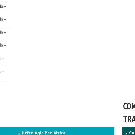
ia –
ia –
ia –
ia –
 –
 –
COM
TRA
Nefrologia Pediátrica
Co