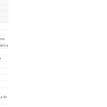
smo
átrica
a
ça do