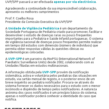
UVP/SPP passará a ser efectuada
apenas por via electrónica
.
Agradecendo a continuidade da sua imprescindível colaboração,
apresento os melhores cumprimentos
Prof. F. Coelho Rosa
Presidente da Comissão Executiva da UVP/SPP
A
Unidade de Vigilância Pediátrica
é um departamento da
Sociedade Portuguesa de Pediatria criado para promover, facilitar e
desenvolver o estudo de doenças raras ou pouco frequentes
importantes para a Pediatria e Saúde Infantil portuguesas. O sistema
de vigilância nacional de doenças pouco frequentes permite realizar
em tempo útil estudos com dimensão (número de indivíduos) que
permita obter respostas válidas às questões clínicas ou
epidemiológicas colocadas.
A
UVP-SPP
é um parceiro da INoPSU (International Network of
Paediatric Surveillance Units) desde 2002, colaborando com as
Unidades filiadas em estudos multinacionais.
A informação obtida pela
UVP-SPP
provém da notificação
sistemática, activa e voluntária pelos pediatras das situações em
estudo, via cartão mensal de registo, e o posterior envio de um
breve inquérito ao pediatra notificador. Procura-se através do
sistema fornecer os dados necessários para o estudo com o menor
incómodo e dispêndio de tempo pelos notificadores. A natureza
anónima dos casos notificados é um princípio básico do sistema;
apenas o notificador poderá conhecer a identidade do caso que
notifica.