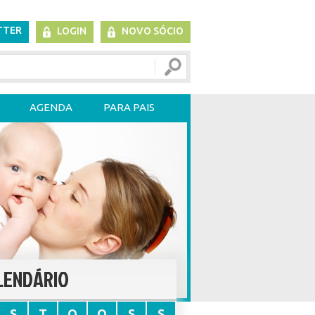
TTER
LOGIN
NOVO SÓCIO
AGENDA
PARA PAIS
LENDÁRIO
S
T
Q
Q
S
S