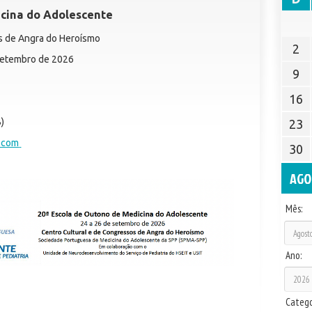
icina do Adolescente
os de Angra do Heroísmo
2
 Setembro de 2026
9
16
)
23
.com
30
AGO
Mês:
Ano:
Catego