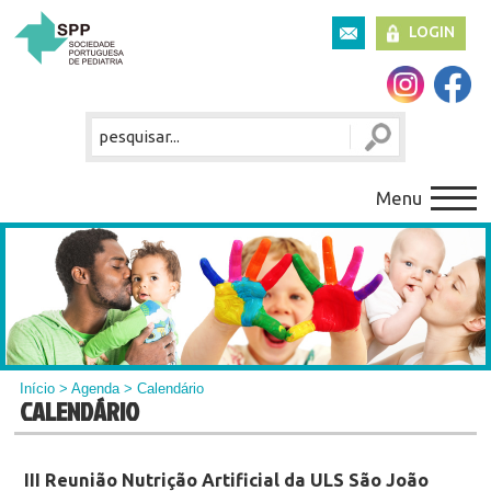
LOGIN
Menu
Início
>
Agenda
> Calendário
CALENDÁRIO
III Reunião Nutrição Artificial da ULS São João