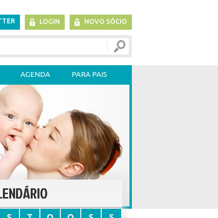
TTER
LOGIN
NOVO SÓCIO
AGENDA
PARA PAIS
LENDÁRIO
S
T
Q
Q
S
S