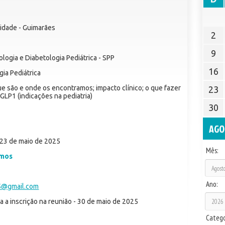
ividade - Guimarães
2
9
ogia e Diabetologia Pediátrica - SPP
16
ia Pediátrica
e são e onde os encontramos; impacto clínico; o que fazer
23
GLP1 (indicações na pediatria)
30
AGO
23 de maio de 2025
Mês:
umos
Ano:
5@gmail.com
ra a inscrição na reunião - 30 de maio de 2025
Catego