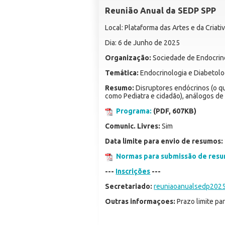
Reunião Anual da SEDP SPP
Local: Plataforma das Artes e da Criat
Dia: 6 de Junho de 2025
Organização:
Sociedade de Endocrinol
Temática:
Endocrinologia e Diabetolog
Resumo:
Disruptores endócrinos (o qu
como Pediatra e cidadão), análogos de 
Programa:
(PDF, 607KB)
Comunic. Livres:
Sim
Data limite para envio de resumos:
Normas para submissão de res
---
Inscrições
---
Secretariado:
reuniaoanualsedp202
Outras informaçoes:
Prazo limite pa