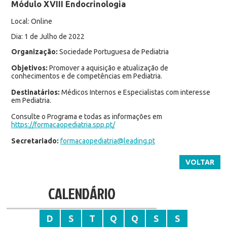
Módulo XVIII Endocrinologia
Local: Online
Dia: 1 de Julho de 2022
Organização:
Sociedade Portuguesa de Pediatria
Objetivos:
Promover a aquisição e atualização de
conhecimentos e de competências em Pediatria.
Destinatários:
Médicos Internos e Especialistas com interesse
em Pediatria.
Consulte o Programa e todas as informações em
https://formacaopediatria.spp.pt/
Secretariado:
formacaopediatria@leading.pt
VOLTAR
CALENDÁRIO
D
S
T
Q
Q
S
S