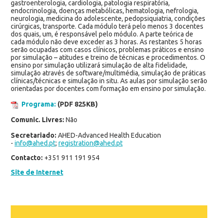
gastroenterologia, cardiologia, patologia respiratória,
endocrinologia, doenças metabólicas, hematologia, nefrologia,
neurologia, medicina do adolescente, pedopsiquiatria, condições
cirúrgicas, transporte. Cada módulo terá pelo menos 3 docentes
dos quais, um, é responsável pelo módulo. A parte teórica de
cada módulo não deve exceder as 3 horas. As restantes 5 horas
serão ocupadas com casos clínicos, problemas práticos e ensino
por simulação – atitudes e treino de técnicas e procedimentos. O
ensino por simulação utilizará simulação de alta fidelidade,
simulação através de software/multimédia, simulação de práticas
clínicas/técnicas e simulação in situ. As aulas por simulação serão
orientadas por docentes com formação em ensino por simulação.
Programa:
(PDF 825KB)
Comunic. Livres:
Não
Secretariado:
AHED-Advanced Health Education
-
info@ahed.pt
;
registration@ahed.pt
Contacto:
+351 911 191 954
Site de Internet