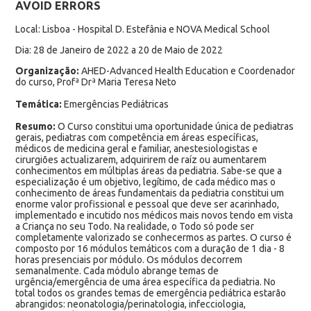
AVOID ERRORS
Local: Lisboa - Hospital D. Estefânia e NOVA Medical School
Dia: 28 de Janeiro de 2022 a 20 de Maio de 2022
Organização:
AHED-Advanced Health Education e Coordenador
do curso, Profª Drª Maria Teresa Neto
Temática:
Emergências Pediátricas
Resumo:
O Curso constitui uma oportunidade única de pediatras
gerais, pediatras com competência em áreas específicas,
médicos de medicina geral e familiar, anestesiologistas e
cirurgiões actualizarem, adquirirem de raíz ou aumentarem
conhecimentos em múltiplas áreas da pediatria. Sabe-se que a
especialização é um objetivo, legítimo, de cada médico mas o
conhecimento de áreas fundamentais da pediatria constitui um
enorme valor profissional e pessoal que deve ser acarinhado,
implementado e incutido nos médicos mais novos tendo em vista
a Criança no seu Todo. Na realidade, o Todo só pode ser
completamente valorizado se conhecermos as partes. O curso é
composto por 16 módulos temáticos com a duração de 1 dia - 8
horas presenciais por módulo. Os módulos decorrem
semanalmente. Cada módulo abrange temas de
urgência/emergência de uma área específica da pediatria. No
total todos os grandes temas de emergência pediátrica estarão
abrangidos: neonatologia/perinatologia, infecciologia,