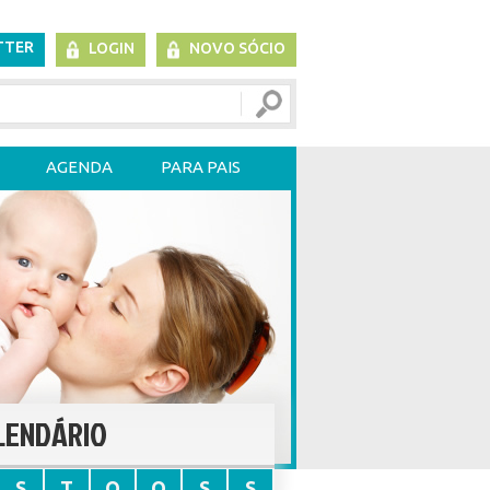
TTER
LOGIN
NOVO SÓCIO
AGENDA
PARA PAIS
LENDÁRIO
S
T
Q
Q
S
S