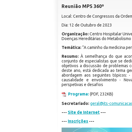
Reunião MPS 360º
Local: Centro de Congressos da Ordem
Dia: 12 de Outubro de 2023
Organização:
Centro Hospitalar Unive
Doenças Hereditárias do Metabolismo
Temática:
“A caminho da medicina pe
Resumo:
À semelhança do que acont
conjunto de especialistas que se de
objetivos a discussão de problemas 
deste ano, está dedicada ao tema ge
abordagem aos seguintes tópicos: - A
causalidade e envolvimento - Nova
perspetivas e desafios
Programa:
(PDF, 232KB)
Secretariado:
geral@its-comunicaca
---
Site de Internet
---
---
Inscrições
---