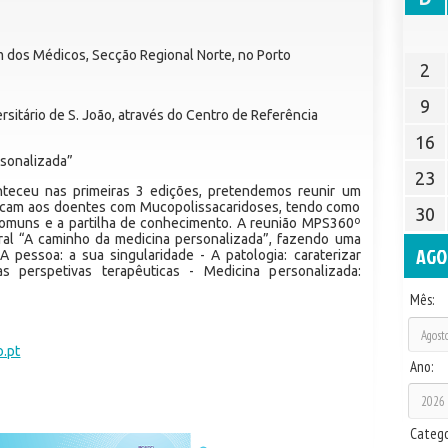
 dos Médicos, Secção Regional Norte, no Porto
2
9
rsitário de S. João, através do Centro de Referência
16
rsonalizada”
23
eceu nas primeiras 3 edições, pretendemos reunir um
dicam aos doentes com Mucopolissacaridoses, tendo como
30
comuns e a partilha de conhecimento. A reunião MPS360º
ral “A caminho da medicina personalizada”, fazendo uma
AGO
 pessoa: a sua singularidade - A patologia: caraterizar
s perspetivas terapêuticas - Medicina personalizada:
Mês:
o.pt
Ano:
Catego