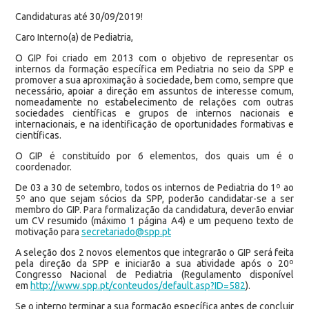
Candidaturas até 30/09/2019!
Caro Interno(a) de Pediatria,
O GIP foi criado em 2013 com o objetivo de representar os
internos da formação específica em Pediatria no seio da SPP e
promover a sua aproximação à sociedade, bem como, sempre que
necessário, apoiar a direção em assuntos de interesse comum,
nomeadamente no estabelecimento de relações com outras
sociedades científicas e grupos de internos nacionais e
internacionais, e na identificação de oportunidades formativas e
científicas.
O GIP é constituído por 6 elementos, dos quais um é o
coordenador.
De 03 a 30 de setembro, todos os internos de Pediatria do 1º ao
5º ano que sejam sócios da SPP, poderão candidatar-se a ser
membro do GIP. Para formalização da candidatura, deverão enviar
um CV resumido (máximo 1 página A4) e um pequeno texto de
motivação para
secretariado@spp.pt
A seleção dos 2 novos elementos que integrarão o GIP será feita
pela direção da SPP e iniciarão a sua atividade após o 20º
Congresso Nacional de Pediatria (Regulamento disponível
em
http://www.spp.pt/conteudos/default.asp?ID=582
).
Se o interno terminar a sua formação específica antes de concluir