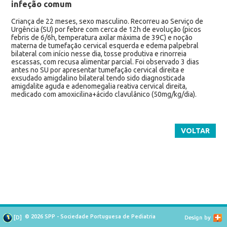
infeção comum
Criança de 22 meses, sexo masculino. Recorreu ao Serviço de
Urgência (SU) por febre com cerca de 12h de evolução (picos
febris de 6/6h, temperatura axilar máxima de 39C) e noção
materna de tumefação cervical esquerda e edema palpebral
bilateral com início nesse dia, tosse produtiva e rinorreia
escassas, com recusa alimentar parcial. Foi observado 3 dias
antes no SU por apresentar tumefação cervical direita e
exsudado amigdalino bilateral tendo sido diagnosticada
amigdalite aguda e adenomegalia reativa cervical direita,
medicado com amoxicilina+ácido clavulânico (50mg/kg/dia).
VOLTAR
© 2026 SPP - Sociedade Portuguesa de Pediatria
[
D
]