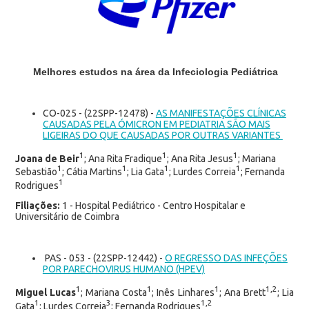
Melhores estudos na área da Infeciologia Pediátrica
CO-025 - (22SPP-12478) -
AS MANIFESTAÇÕES CLÍNICAS
CAUSADAS PELA ÓMICRON EM PEDIATRIA SÃO MAIS
LIGEIRAS DO QUE CAUSADAS POR OUTRAS VARIANTES
1
1
1
Joana de Beir
; Ana Rita Fradique
; Ana Rita Jesus
; Mariana
1
1
1
1
Sebastião
; Cátia Martins
; Lia Gata
; Lurdes Correia
; Fernanda
1
Rodrigues
Filiações:
1 - Hospital Pediátrico - Centro Hospitalar e
Universitário de Coimbra
PAS - 053 - (22SPP-12442) -
O REGRESSO DAS INFEÇÕES
POR PARECHOVIRUS HUMANO (HPEV)
1
1
1
1,2
Miguel Lucas
; Mariana Costa
; Inês Linhares
; Ana Brett
; Lia
1
3
1,2
Gata
; Lurdes Correia
; Fernanda Rodrigues