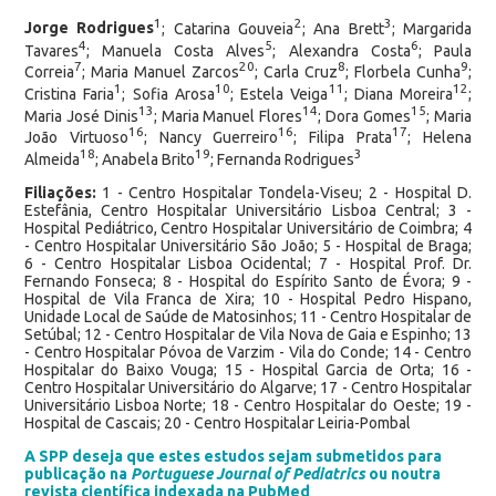
1
2
3
Jorge Rodrigues
; Catarina Gouveia
; Ana Brett
; Margarida
4
5
6
Tavares
; Manuela Costa Alves
; Alexandra Costa
; Paula
7
20
8
9
Correia
; Maria Manuel Zarcos
; Carla Cruz
; Florbela Cunha
;
1
10
11
12
Cristina Faria
; Sofia Arosa
; Estela Veiga
; Diana Moreira
;
13
14
15
Maria José Dinis
; Maria Manuel Flores
; Dora Gomes
; Maria
16
16
17
João Virtuoso
; Nancy Guerreiro
; Filipa Prata
; Helena
18
19
3
Almeida
; Anabela Brito
; Fernanda Rodrigues
Filiações:
1 - Centro Hospitalar Tondela-Viseu; 2 - Hospital D.
Estefânia, Centro Hospitalar Universitário Lisboa Central; 3 -
Hospital Pediátrico, Centro Hospitalar Universitário de Coimbra; 4
- Centro Hospitalar Universitário São João; 5 - Hospital de Braga;
6 - Centro Hospitalar Lisboa Ocidental; 7 - Hospital Prof. Dr.
Fernando Fonseca; 8 - Hospital do Espírito Santo de Évora; 9 -
Hospital de Vila Franca de Xira; 10 - Hospital Pedro Hispano,
Unidade Local de Saúde de Matosinhos; 11 - Centro Hospitalar de
Setúbal; 12 - Centro Hospitalar de Vila Nova de Gaia e Espinho; 13
- Centro Hospitalar Póvoa de Varzim - Vila do Conde; 14 - Centro
Hospitalar do Baixo Vouga; 15 - Hospital Garcia de Orta; 16 -
Centro Hospitalar Universitário do Algarve; 17 - Centro Hospitalar
Universitário Lisboa Norte; 18 - Centro Hospitalar do Oeste; 19 -
Hospital de Cascais; 20 - Centro Hospitalar Leiria-Pombal
A SPP deseja que estes estudos sejam submetidos para
publicação na
Portuguese Journal of Pediatrics
ou noutra
revista científica indexada na PubMed