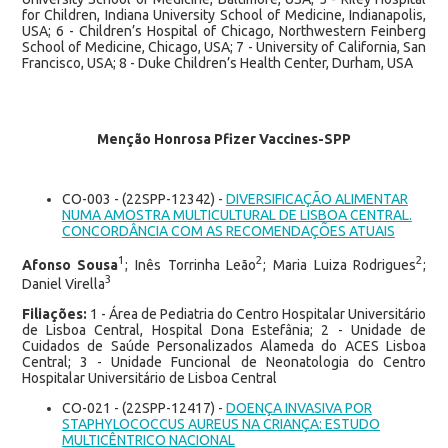
for Children, Indiana University School of Medicine, Indianapolis,
USA; 6 - Children’s Hospital of Chicago, Northwestern Feinberg
School of Medicine, Chicago, USA; 7 - University of California, San
Francisco, USA; 8 - Duke Children’s Health Center, Durham, USA
Menção Honrosa Pfizer Vaccines-SPP
CO-003 - (22SPP-12342) -
DIVERSIFICAÇÃO ALIMENTAR
NUMA AMOSTRA MULTICULTURAL DE LISBOA CENTRAL.
CONCORDÂNCIA COM AS RECOMENDAÇÕES ATUAIS
1
2
2
Afonso Sousa
; Inês Torrinha Leão
; Maria Luiza Rodrigues
;
3
Daniel Virella
Filiações:
1 - Área de Pediatria do Centro Hospitalar Universitário
de Lisboa Central, Hospital Dona Estefânia; 2 - Unidade de
Cuidados de Saúde Personalizados Alameda do ACES Lisboa
Central; 3 - Unidade Funcional de Neonatologia do Centro
Hospitalar Universitário de Lisboa Central
CO-021 - (22SPP-12417) -
DOENÇA INVASIVA POR
STAPHYLOCOCCUS AUREUS NA CRIANÇA: ESTUDO
MULTICÊNTRICO NACIONAL