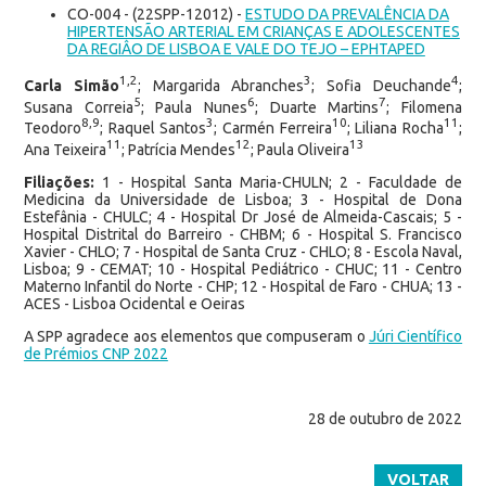
CO-004 - (22SPP-12012) -
ESTUDO DA PREVALÊNCIA DA
HIPERTENSÃO ARTERIAL EM CRIANÇAS E ADOLESCENTES
DA REGIÂO DE LISBOA E VALE DO TEJO – EPHTAPED
1,2
3
4
Carla Simão
; Margarida Abranches
; Sofia Deuchande
;
5
6
7
Susana Correia
; Paula Nunes
; Duarte Martins
; Filomena
8,9
3
10
11
Teodoro
; Raquel Santos
; Carmén Ferreira
; Liliana Rocha
;
11
12
13
Ana Teixeira
; Patrícia Mendes
; Paula Oliveira
Filiações:
1 - Hospital Santa Maria-CHULN; 2 - Faculdade de
Medicina da Universidade de Lisboa; 3 - Hospital de Dona
Estefânia - CHULC; 4 - Hospital Dr José de Almeida-Cascais; 5 -
Hospital Distrital do Barreiro - CHBM; 6 - Hospital S. Francisco
Xavier - CHLO; 7 - Hospital de Santa Cruz - CHLO; 8 - Escola Naval,
Lisboa; 9 - CEMAT; 10 - Hospital Pediátrico - CHUC; 11 - Centro
Materno Infantil do Norte - CHP; 12 - Hospital de Faro - CHUA; 13 -
ACES - Lisboa Ocidental e Oeiras
A SPP agradece aos elementos que compuseram o
Júri Científico
de Prémios CNP 2022
28 de outubro de 2022
VOLTAR