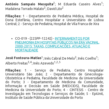
2
1
António Sampaio Mesquita
; M Eduarda Caseiro Alves
;
2
2
Madalena Torrado Malato
; David Lito
Filiações:
1 - Departamento de Pediatria Médica, Hospital de
Dona Estefânia, Centro Hospitalar e Universitário de Lisboa
Central; 2 - Serviço de Pediatria, Hospital de Vila Franca de Xira
CO-019 - (22SPP-12242) -
INTERNAMENTOS POR
PNEUMONIA EM HOSPITAIS PÚBLICOS NA ERA VACINAL,
2000-2015: TAXAS, COMPLICAÇÕES, ATUAÇÃO E
MORTALIDADE
1
2
1
José Fontoura-Matias
;
Inês Cabral De Melo
; Inês Coelho
;
3,4
1,2,5
Alberto Freitas
; Inês Azevedo
Filiações:
1 - Serviço de Pediatria, Centro Hospitalar
Universitário São João; 2 - Departamento de Ginecologia-
Obstetrícia e Pediatria, Faculdade de Medicina da Universidade
do Porto; 3 - Departamento de Medicina da Comunidade,
Informação e Decisão em Saúde (MEDCIDS), Faculdade de
Medicina da Universidade do Porto; 4 - CINTESIS - Centro de
Investigação em Tecnologias e Serviços de Saúde; 5 - EpiUnit,
Instituto de Saúde Pública da Universidade do Porto