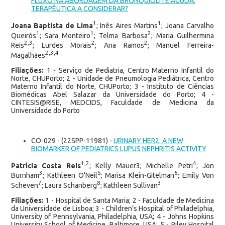
FLUXO NA ABORDAGEM DA BRONQUIOLITE AGUDA:
TERAPÊUTICA A CONSIDERAR?
1
1
Joana Baptista de Lima
; Inês Aires Martins
; Joana Carvalho
1
1
2
Queirós
; Sara Monteiro
; Telma Barbosa
; Maria Guilhermina
2,3
2
2
Reis
; Lurdes Morais
; Ana Ramos
; Manuel Ferreira-
2,3,4
Magalhães
Filiações:
1 - Serviço de Pediatria, Centro Materno Infantil do
Norte, CHUPorto; 2 - Unidade de Pneumologia Pediátrica, Centro
Materno Infantil do Norte, CHUPorto; 3 - Instituto de Ciências
Biomédicas Abel Salazar da Universidade do Porto; 4 -
CINTESIS@RISE, MEDCIDS, Faculdade de Medicina da
Universidade do Porto
CO-029 - (22SPP-11981) -
URINARY HER2: A NEW
BIOMARKER OF PEDIATRICS LUPUS NEPHRITIS ACTIVITY
1,2
4
Patrícia Costa Reis
; Kelly Mauer3; Michelle Petri
; Jon
3
5
6
Burnham
; Kathleen O'Neil
; Marisa Klein-Gitelman
; Emily Von
7
8
3
Scheven
; Laura Schanberg
; Kathleen Sullivan
Filiações:
1 - Hospital de Santa Maria; 2 - Faculdade de Medicina
da Universidade de Lisboa; 3 - Children’s Hospital of Philadelphia,
University of Pennsylvania, Philadelphia, USA; 4 - Johns Hopkins
University School of Medicine, Baltimore, USA; 5 - Riley Hospital