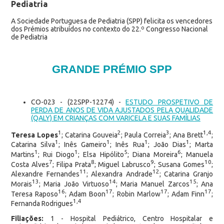
Pediatria
A Sociedade Portuguesa de Pediatria (SPP) felicita os vencedores
dos Prémios atribuídos no contexto do 22.º Congresso Nacional
de Pediatria
GRANDE PRÉMIO SPP
CO-023 - (22SPP-12274) -
ESTUDO PROSPETIVO DE
PERDA DE ANOS DE VIDA AJUSTADOS PELA QUALIDADE
(QALY) EM CRIANÇAS COM VARICELA E SUAS FAMÍLIAS
1
2
3
1,4
Teresa Lopes
; Catarina Gouveia
; Paula Correia
; Ana Brett
;
1
1
1
1
Catarina Silva
; Inês Gameiro
; Inês Rua
; João Dias
; Marta
1
1
5
6
Martins
; Rui Diogo
; Elsa Hipólito
; Diana Moreira
; Manuela
7
8
9
10
Costa Alves
; Filipa Prata
; Miguel Labrusco
; Susana Gomes
;
11
12
Alexandre Fernandes
; Alexandra Andrade
; Catarina Granjo
13
14
15
Morais
; Maria João Virtuoso
; Maria Manuel Zarcos
; Ana
16
17
17
17
Teresa Raposo
; Adam Boon
; Robin Marlow
; Adam Finn
;
1,4
Fernanda Rodrigues
Filiações:
1 - Hospital Pediátrico, Centro Hospitalar e