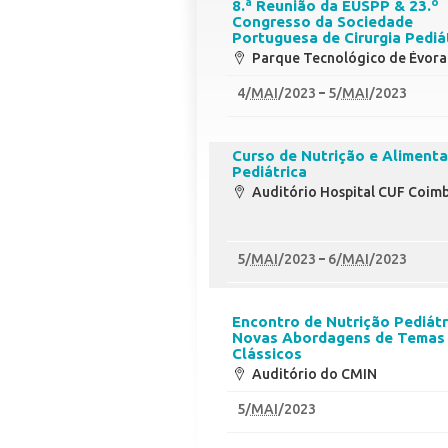
8.ª Reunião da EUSPP & 23.º
Congresso da Sociedade
Portuguesa de Cirurgia Pediá
Parque Tecnológico de Évora
4
/
MAI
/2023
5
/
MAI
/2023
Curso de Nutrição e Aliment
Pediátrica
Auditório Hospital CUF Coim
5
/
MAI
/2023
6
/
MAI
/2023
Encontro de Nutrição Pediátr
Novas Abordagens de Temas
Clássicos
Auditório do CMIN
5
/
MAI
/2023