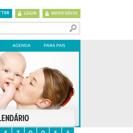
TTER
LOGIN
NOVO SÓCIO
AGENDA
PARA PAIS
LENDÁRIO
S
T
Q
Q
S
S