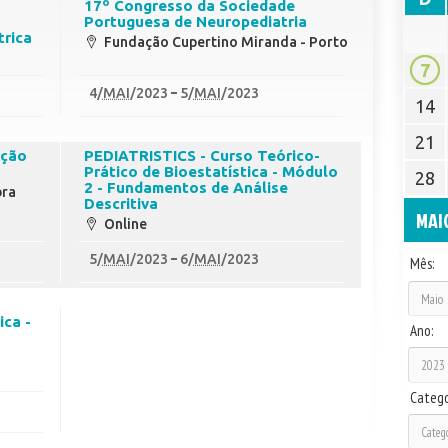
17º Congresso da Sociedade
Portuguesa de Neuropediatria
trica
Fundação Cupertino Miranda - Porto
7
4
/
MAI
/2023
5
/
MAI
/2023
14
21
ação
PEDIATRISTICS - Curso Teórico-
Prático de Bioestatística - Módulo
28
2 - Fundamentos de Análise
bra
Descritiva
MAI
Online
5
/
MAI
/2023
6
/
MAI
/2023
Mês:
ica -
Ano:
Catego