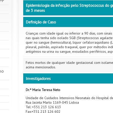
SPP
Epidemiologia da infecção pelo Streptococcus do 
de 3 meses
Definição de Caso
Crianças com idade igual ou inferior a 90 dias, com sinais 
nas quais tenha sido isolado SGB (Streptococcus agalact
quer no sangue (hemocultura), liquor cefalorraquidiano (LCR
pleural, pulmão, aspirado traqueal, quer por métodos i
antigénios na urina ou sangue, exsudados periféricos, asp
Fetos mortos de qualquer idade gestacional com isolam
acima mencionados.
ho
Investigadores
Dr.ª Maria Teresa Neto
Unidade de Cuidados Intensivos Neonatais do Hospital d
Rua Jacinta Marto 1169-045 Lisboa
Tel: +351 213 126 613
Fax:+351 213 126 602