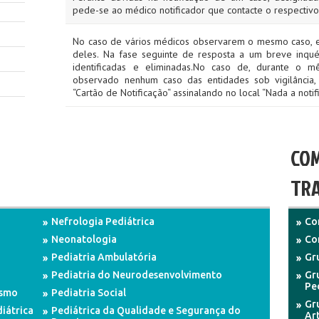
pede-se ao médico notificador que contacte o respectivo
No caso de vários médicos observarem o mesmo caso, e
deles. Na fase seguinte de resposta a um breve inquér
identificadas e eliminadas.No caso de, durante o 
observado nenhum caso das entidades sob vigilância,
“Cartão de Notificação“ assinalando no local “Nada a notifi
COM
TRA
Nefrologia Pediátrica
Co
Neonatologia
Co
Pediatria Ambulatória
Gru
Pediatria do Neurodesenvolvimento
Gr
Pe
ismo
Pediatria Social
Gr
iátrica
Pediátrica da Qualidade e Segurança do
Art