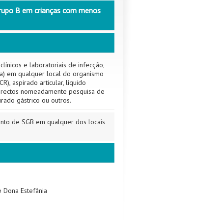
grupo B em crianças com menos
clínicos e laboratoriais de infecção,
ea) em qualquer local do organismo
), aspirado articular, líquido
ndirectos nomeadamente pesquisa de
irado gástrico ou outros.
ento de SGB em qualquer dos locais
e Dona Estefânia