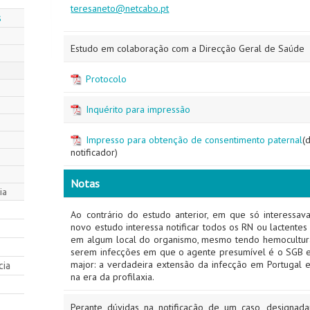
teresaneto@netcabo.pt
s
Estudo em colaboração com a Direcção Geral de Saúde
Protocolo
Inquérito para impressão
Impresso para obtenção de consentimento paternal
(
notificador)
Notas
ia
Ao contrário do estudo anterior, em que só interessa
novo estudo interessa notificar todos os RN ou lactente
em algum local do organismo, mesmo tendo hemocultura
serem infecções em que o agente presumível é o SGB e
major: a verdadeira extensão da infecção em Portugal 
cia
na era da profilaxia.
Perante dúvidas na notificação de um caso, designad