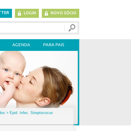
TTER
LOGIN
NOVO SÓCIO
AGENDA
PARA PAIS
dos
> Epid. Infec. Streptococus