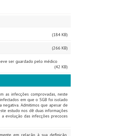
(184 KB)
(266 KB)
deve ser guardado pelo médico
(42 KB)
vam as infecções comprovadas, neste
s infectados em que o SGB foi isolado
 negativa. Admitimos que apesar de
ste estudo nos dê duas informações
e a evolução das infecções precoces
amente em relação à sua definição,