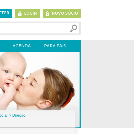
TTER
LOGIN
NOVO SÓCIO
AGENDA
PARA PAIS
ocial
> Direção