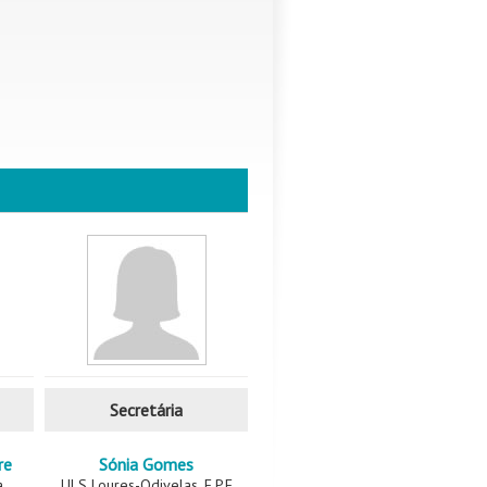
Secretária
re
Sónia Gomes
a
ULS Loures-Odivelas, E.P.E