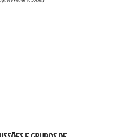
uguese Pediatric Society “
ISSÕES E GRUPOS DE