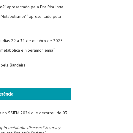
s?“ apresentado pela Dra Rita Jotta
do Metabolismo? “ apresentado pela
s dias 29 a 31 de outubro de 2025:
 metabólica e hiperamoniémia“
abela Bandeira
erência
to no SSIEM 2024 que decorreu de 03
g in metabolic diseases? A survey