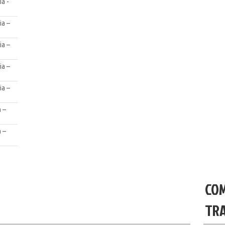
a -
ia –
ia –
ia –
ia –
 –
 –
COM
TRA