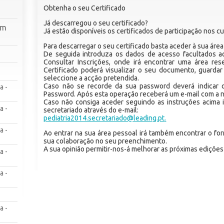
Obtenha o seu Certificado
Já descarregou o seu certificado?
em
Já estão disponíveis os certificados de participação nos 
Para descarregar o seu certificado basta aceder à sua áre
De seguida introduza os dados de acesso facultados a
Consultar Inscrições, onde irá encontrar uma área rese
Certificado poderá visualizar o seu documento, guardar
seleccione a acção pretendida.
Caso não se recorde da sua password deverá indicar o
a -
Password. Após esta operação receberá um e-mail com a 
Caso não consiga aceder seguindo as instruções acima i
a -
secretariado através do e-mail:
pediatria2014.secretariado@leading.pt
.
a -
Ao entrar na sua área pessoal irá também encontrar o for
sua colaboração no seu preenchimento.
A sua opinião permitir-nos-á melhorar as próximas ediçõe
a -
a -
a -