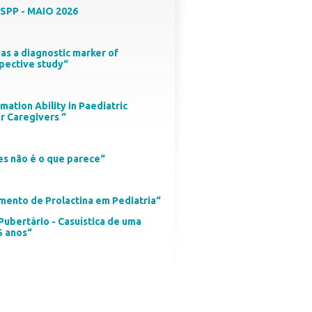
SPP - MAIO 2026
1 as a diagnostic marker of
spective study“
ation Ability in Paediatric
r Caregivers “
s não é o que parece“
mento de Prolactina em Pediatria“
Pubertário - Casuística de uma
5 anos“