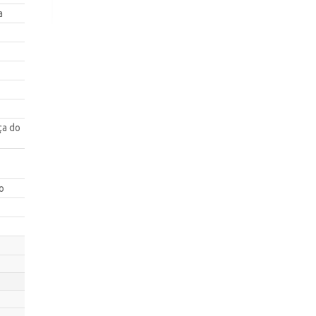
a
ça do
o