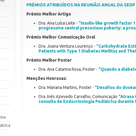
SPP
PRÉMIOS ATRIBUÍDOS NA REUNIÃO ANUAL DA SEDP 
Prémio Melhor Artigo
Dra. Ana Luísa Leite -
“Insulin‑like growth factor 
progressive central precocious puberty: a pro
Prémio Melhor Comunicação Oral
Dra. Joana Ventura Lourenço -
“Carbohydrate Estim
Patients with Type 1 Diabetes Mellitus and Thei
Prémio Melhor Poster
Dra. Ana Catarina Rosa, Poster -
“Quando a diabete
Menções Honrosas:
Dra. Mariana Martins, Poster -
“Desafios do dosea
Dra. Inês Azevedo Carvalho, Comunicação
“Atraso 
consulta de Endocrinologia Pediátrica durante 
smo
átrica