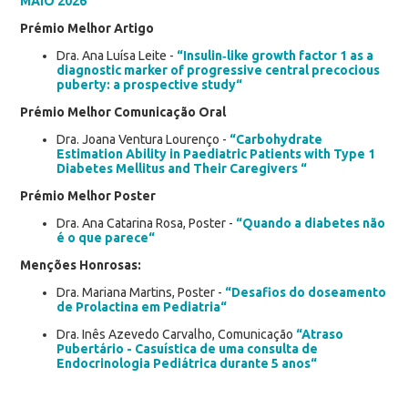
MAIO 2026
Prémio Melhor Artigo
Dra. Ana Luísa Leite -
“Insulin‑like growth factor 1 as a
diagnostic marker of progressive central precocious
puberty: a prospective study“
Prémio Melhor Comunicação Oral
Dra. Joana Ventura Lourenço -
“Carbohydrate
Estimation Ability in Paediatric Patients with Type 1
Diabetes Mellitus and Their Caregivers “
Prémio Melhor Poster
Dra. Ana Catarina Rosa, Poster -
“Quando a diabetes não
é o que parece“
Menções Honrosas:
Dra. Mariana Martins, Poster -
“Desafios do doseamento
de Prolactina em Pediatria“
Dra. Inês Azevedo Carvalho, Comunicação
“Atraso
Pubertário - Casuística de uma consulta de
Endocrinologia Pediátrica durante 5 anos“