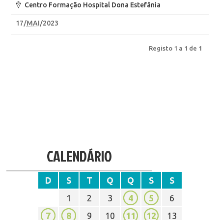
Centro Formação Hospital Dona Estefânia
17
/
MAI
/2023
Registo 1 a 1 de 1
CALENDÁRIO
D
S
T
Q
Q
S
S
1
2
3
4
5
6
7
8
9
10
11
12
13