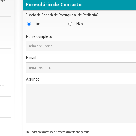
SPP
Formulário de Contacto
É sócio da Sociedade Portuguesa de Pediatria?
Sim
Não
Nome completo
E-mail
Assunto
ho
Obs.: Todos os campos são de preenchimento obrigatório