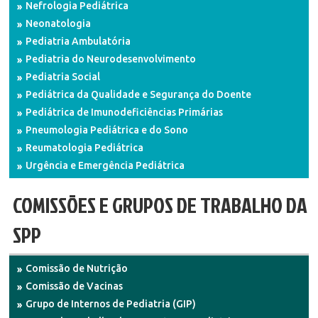
Nefrologia Pediátrica
Neonatologia
Pediatria Ambulatória
Pediatria do Neurodesenvolvimento
Pediatria Social
Pediátrica da Qualidade e Segurança do Doente
Pediátrica de Imunodeficiências Primárias
Pneumologia Pediátrica e do Sono
Reumatologia Pediátrica
Urgência e Emergência Pediátrica
COMISSÕES E GRUPOS DE TRABALHO DA
SPP
Comissão de Nutrição
Comissão de Vacinas
Grupo de Internos de Pediatria (GIP)