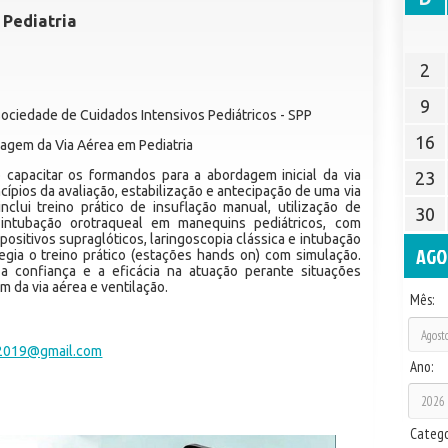
 Pediatria
2
9
Sociedade de Cuidados Intensivos Pediátricos - SPP
16
dagem da Via Aérea em Pediatria
capacitar os formandos para a abordagem inicial da via
23
ncípios da avaliação, estabilização e antecipação de uma via
inclui treino prático de insuflação manual, utilização de
30
 intubação orotraqueal em manequins pediátricos, com
positivos supraglóticos, laringoscopia clássica e intubação
AGO
legia o treino prático (estações hands on) com simulação.
a confiança e a eficácia na atuação perante situações
 da via aérea e ventilação.
Mês:
ip2019@gmail.com
Ano:
Catego