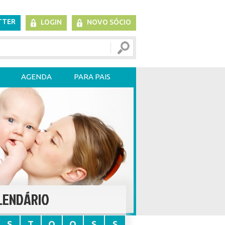
TTER
LOGIN
NOVO SÓCIO
AGENDA
PARA PAIS
LENDÁRIO
S
T
Q
Q
S
S