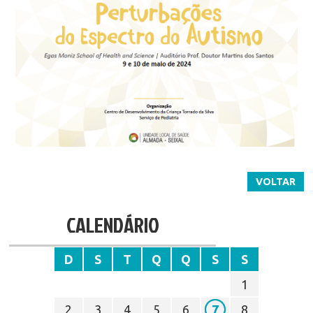
VOLTAR
CALENDÁRIO
D
S
T
Q
Q
S
S
1
2
3
4
5
6
7
8