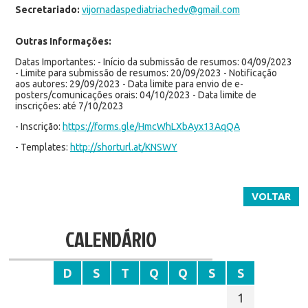
Secretariado:
vijornadaspediatriachedv@gmail.com
Outras Informações:
Datas Importantes: - Início da submissão de resumos: 04/09/2023
- Limite para submissão de resumos: 20/09/2023 - Notificação
aos autores: 29/09/2023 - Data limite para envio de e-
posters/comunicações orais: 04/10/2023 - Data limite de
inscrições: até 7/10/2023
- Inscrição:
https://forms.gle/HmcWhLXbAyx13AqQA
- Templates:
http://shorturl.at/KNSWY
VOLTAR
CALENDÁRIO
D
S
T
Q
Q
S
S
1