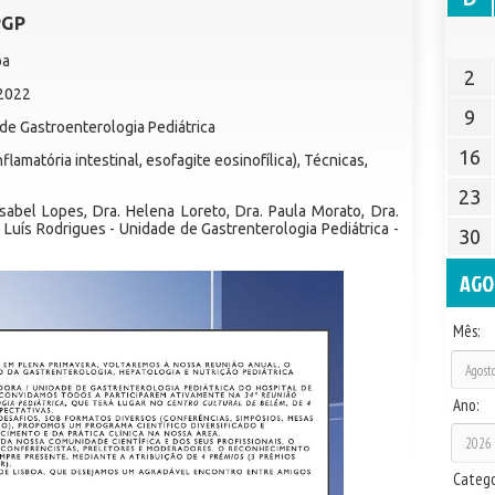
PGP
oa
2
 2022
9
e Gastroenterologia Pediátrica
16
lamatória intestinal, esofagite eosinofílica), Técnicas,
23
sabel Lopes, Dra. Helena Loreto, Dra. Paula Morato, Dra.
 Luís Rodrigues - Unidade de Gastrenterologia Pediátrica -
30
AGO
Mês:
Ano:
Catego