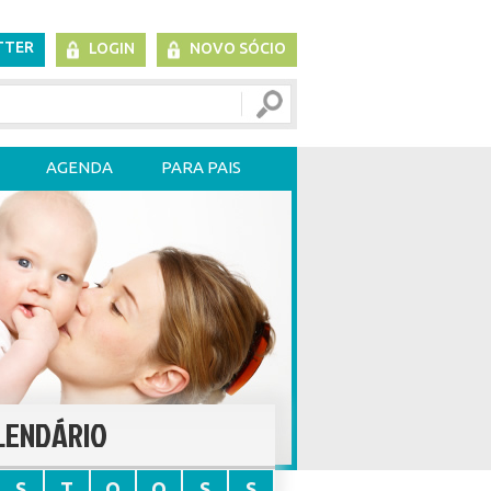
TTER
LOGIN
NOVO SÓCIO
AGENDA
PARA PAIS
LENDÁRIO
S
T
Q
Q
S
S