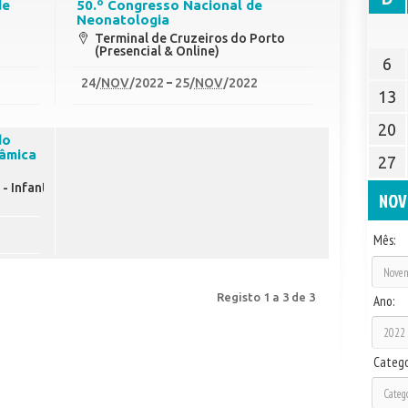
de
50.º Congresso Nacional de
Neonatologia
Terminal de Cruzeiros do Porto
(Presencial & Online)
6
24
/
NOV
/2022
25
/
NOV
/2022
13
20
do
nâmica
27
 Infantil
NOV
Mês:
Registo 1 a 3 de 3
Ano:
Catego