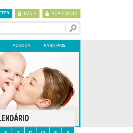
TTER
LOGIN
NOVO SÓCIO
AGENDA
PARA PAIS
LENDÁRIO
S
T
Q
Q
S
S