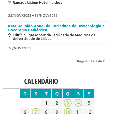
Ramada Lisbon Hotel - Lisboa
25
/
NOV
/2022
26
/
NOV
/2022
XXIX Reunião Anual da Sociedade de Hematologia e
Oncologia Pediátrica
Edifício Egas Moniz da Faculdade de Medicina da
Universidade de Lisboa
26
/
NOV
/2022
Registo 1 a 2 de 2
CALENDÁRIO
D
S
T
Q
Q
S
S
1
2
3
4
5
6
7
8
9
10
11
12