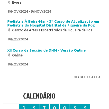
Évora
8
/
NOV
/2024
9
/
NOV
/2024
Pediatria À Beira-Mar - 3º Curso de Atualização em
Pediatria do Hospital Distrital da Figueira da Foz
Centro de Artes e Espectáculos da Figueira da Foz
8
/
NOV
/2024
XII Curso da Secção de DHM - Versão Online
Online
8
/
NOV
/2024
Registo 1 a 3 de 3
CALENDÁRIO
D
S
T
Q
Q
S
S