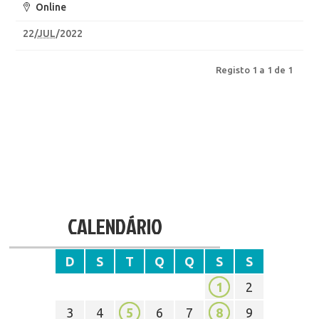
Online
22
/
JUL
/2022
Registo 1 a 1 de 1
CALENDÁRIO
D
S
T
Q
Q
S
S
1
2
3
4
5
6
7
8
9