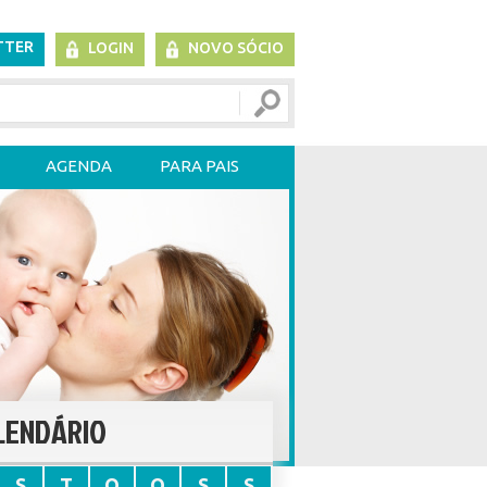
TTER
LOGIN
NOVO SÓCIO
AGENDA
PARA PAIS
LENDÁRIO
S
T
Q
Q
S
S