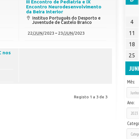
III Encontro de Pediatria e IX
Encontro Neurodesenvolvimento
da Beira Interior
Instituo Português do Desporto e
4
Juventude de Castelo Branco
11
22
/
JUN
/2023
23
/
JUN
/2023
18
C nos
25
JUN
Mês:
Registo 1 a 3 de 3
Ano:
Catego