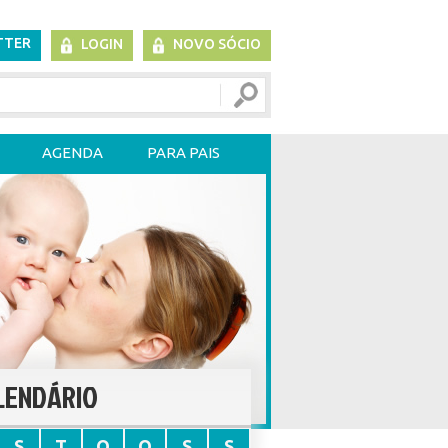
TTER
LOGIN
NOVO SÓCIO
AGENDA
PARA PAIS
LENDÁRIO
S
T
Q
Q
S
S