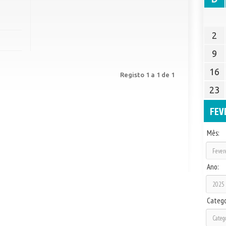
2
9
16
Registo 1 a 1 de 1
23
FEV
Mês:
Ano:
Catego