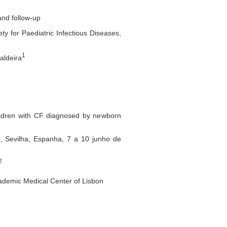
and follow-up
y for Paediatric Infectious Diseases,
1
aldeira
 children with CF diagnosed by newborn
, Sevilha, Espanha, 7 a 10 junho de
2
ademic Medical Center of Lisbon