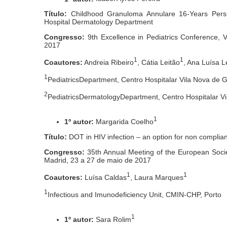
Título:
Childhood Granuloma Annulare 16-Years Persp
Hospital Dermatology Department
Congresso:
9th Excellence in Pediatrics Conference, 
2017
1
1
Coautores:
Andreia Ribeiro
, Cátia Leitão
, Ana Luísa L
1
PediatricsDepartment, Centro Hospitalar Vila Nova de 
2
PediatricsDermatologyDepartment, Centro Hospitalar V
1
1º autor:
Margarida Coelho
Título:
DOT in HIV infection – an option for non complia
Congresso:
35th Annual Meeting of the European Societ
Madrid, 23 a 27 de maio de 2017
1
1
Coautores:
Luísa Caldas
, Laura Marques
1
Infectious and Imunodeficiency Unit, CMIN-CHP, Porto
1
1º autor:
Sara Rolim