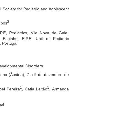
l Society for Pediatric and Adolescent
2
mpos
.E, Pediatrics, Vila Nova de Gaia,
Espinho, E.P.E, Unit of Pediatric
, Portugal
developmental Disorders
Viena (Áustria), 7 a 9 de dezembro de
1
1
abel Pereira
, Cátia Leitão
, Armanda
gal