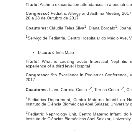
Título:
Asthma exacerbation attendances in a pediatric
Congresso:
Pediatric Allergy and Asthma Meeting 201
26 a 28 de Outubro de 2017
1
1
Coautores:
Cláudia Teles Silva
, Diana Bordalo
, Joana
1
Serviço de Pediatria, Centro Hospitalar do Médio Ave, 
1
1º autor:
Inês Maio
Título:
What is causing acute Interstitial Nephritis
experience of a third level Hospital
Congresso:
9th Excellence in Pediatrics Conference, 
2017
1,2
1,2
Coautores:
Liane Correia-Costa
, Teresa Costa
, C
1
Pediatrics Department, Centro Materno Infantil do N
Instituto de Ciência Biomédicas Abel Salazar, University o
2
Pediatric Nephrology Unit, Centro Materno Infantil do 
Instituto de Ciências Biomédicas Abel Salazar, University
1