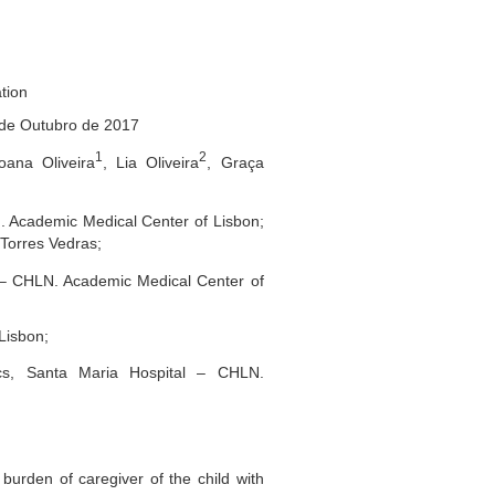
ation
 de Outubro de 2017
1
2
oana Oliveira
, Lia Oliveira
, Graça
. Academic Medical Center of Lisbon;
 Torres Vedras;
l – CHLN. Academic Medical Center of
 Lisbon;
ics, Santa Maria Hospital – CHLN.
 burden of caregiver of the child with