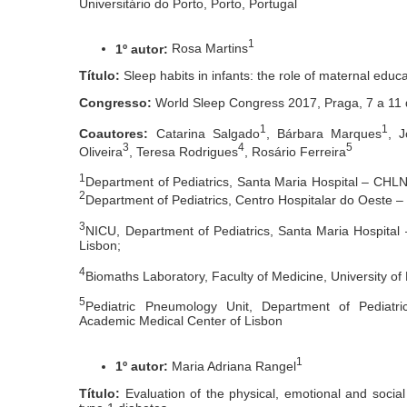
Universitário do Porto, Porto, Portugal
1
1º autor:
Rosa Martins
Título:
Sleep habits in infants: the role of maternal educ
Congresso:
World Sleep Congress 2017, Praga, 7 a 11
1
1
Coautores:
Catarina Salgado
, Bárbara Marques
, J
3
4
5
Oliveira
, Teresa Rodrigues
, Rosário Ferreira
1
Department of Pediatrics, Santa Maria Hospital – CHLN
2
Department of Pediatrics, Centro Hospitalar do Oeste –
3
NICU, Department of Pediatrics, Santa Maria Hospita
Lisbon;
4
Biomaths Laboratory, Faculty of Medicine, University of
5
Pediatric Pneumology Unit, Department of Pediatr
Academic Medical Center of Lisbon
1
1º autor:
Maria Adriana Rangel
Título:
Evaluation of the physical, emotional and social