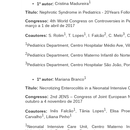
1
1º autor:
Cristina Madureira
Título:
Nephrotic Syndrome in Pediatrics - 20Years Foll
Congresso:
4th World Congress on Controversies in Pe
março a 1 de abril de 2017
1
1
2
3
Coautores:
S. Rolim
, T. Lopes
, I. Falcão
, C. Melo
, 
1
Pediatrics Department, Centro Hospitalar Médio Ave, V
2
Pediatrics Department, Centro Materno Infantil do Norte
3
Pediatrics Department, Centro Hospitalar São João, Por
1
1º autor:
Mariana Branco
Título:
Necrotizing Enterocolitis in a Neonatal Intensive 
Congresso:
2nd JENS – Congress of Joint European Neo
outubro a 4 novembro de 2017
1
1
Coautores:
Inês Falcão
, Tânia Lopes
, Elisa Pro
1
1
Carvalho
, Liliana Pinho
1
Neonatal Intensive Care Unit, Centro Materno Inf