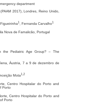
 emergency department
7 (PAAM 2017), Londres, Reino Unido,
1
1
 Figueirinha
, Fernanda Carvalho
Vila Nova de Famalicão, Portugal
 in the Pediatric Age Group? – The
Viena, Áustria, 7 a 9 de dezembro de
1,2
onceição Mota
orte, Centro Hospitalar do Porto and
f Porto
Norte, Centro Hospitalar do Porto and
 of Porto