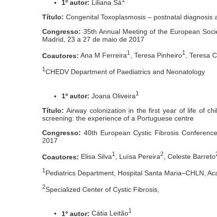
1º autor:
Liliana Sá
Título:
Congenital Toxoplasmosis – postnatal diagnosis 
Congresso:
35th Annual Meeting of the European Societ
Madrid, 23 a 27 de maio de 2017
1
1
Coautores:
Ana M Ferreira
, Teresa Pinheiro
, Teresa C
1
CHEDV Department of Paediatrics and Neonatology
1
1º autor:
Joana Oliveira
Título:
Airway colonization in the first year of life of
screening: the experience of a Portuguese centre
Congresso:
40th European Cystic Fibrosis Conference
2017
1
2
Coautores:
Elisa Silva
, Luísa Pereira
, Celeste Barreto
1
Pediatrics Department, Hospital Santa Maria–CHLN, Ac
2
Specialized Center of Cystic Fibrosis,
1
1º autor:
Cátia Leitão