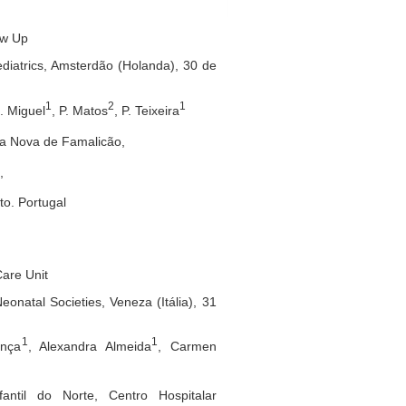
ow Up
diatrics, Amsterdão (Holanda), 30 de
1
2
1
C. Miguel
, P. Matos
, P. Teixeira
ila Nova de Famalicão,
,
to. Portugal
Care Unit
natal Societies, Veneza (Itália), 31
1
1
ença
, Alexandra Almeida
, Carmen
antil do Norte, Centro Hospitalar