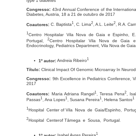
type 1 diabetes
Congresso:
43rd Annual Conference of the Internationa
Diabetes, Austria, 18 a 21 de outubro de 2017
1
2
2
Coautores:
C. Baptista
, C. Lima
, A.L. Leite
, R.A. Ca
1
Centro Hospitalar Vila Nova de Gaia e Espinho, E.P
2
Portugal,
Centro Hospitalar Vila Nova de Gaia e 
Endocrinology, Pediatrics Department, Vila Nova de Gaia
1
1º autor:
Andreia Ribeiro
Título:
Clinical Impact Of Genomic Microarray In Neuro
Congresso:
9th Excellence in Pediatrics Conference, 
2017
1
2
Coautores:
Maria Adriana Rangel
, Teresa Pena
, Is
1
1
1
1
Passas
, Ana Lopes
, Susana Pereira
, Helena Santos
1
Hospital Center of Vila Nova de Gaia/Espinho, Portu
2
Hospital Centerof Tâmega e Sousa, Portugal.
1
1º autor:
Isabel Ayres Pereira