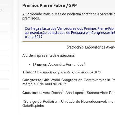
Prémios Pierre Fabre / SPP
cs
A Sociedade Portuguesa de Pediatria agradece a parceria co
premiados.
Conheça a Lista dos Vencedores dos Prémios Pierre-Fabr
apresentação de estudos de Pediatria em Congressos Int
o ano 2017
(Patrocínio: Laboratórios Avè
A ordem apresentada é aleatória:
1
1º autor:
Alexandra Fernandes
Título:
How much do parents know about ADHD
Congresso:
4th World Congress on Controversies in Pe
março a 1 de abril de 2017
1
1
Coautores:
Vera Rocha
, Ana Lopes
, Susana Aires Per
1
Serviço de Pediatria - Unidade de Neurodesenvolvimen
Gaia/Espinho