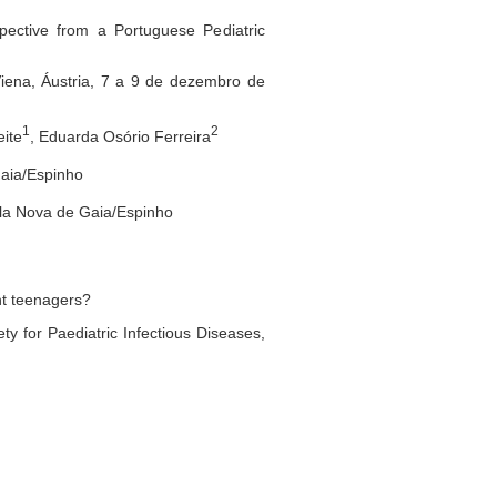
ective from a Portuguese Pediatric
Viena, Áustria, 7 a 9 de dezembro de
1
2
eite
, Eduarda Osório Ferreira
Gaia/Espinho
ila Nova de Gaia/Espinho
nt teenagers?
y for Paediatric Infectious Diseases,