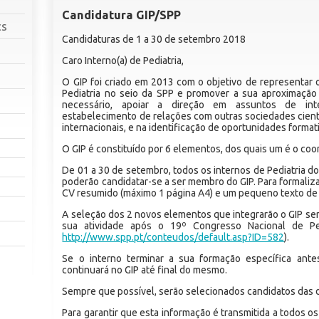
Candidatura GIP/SPP
cs
Candidaturas de 1 a 30 de setembro 2018
Caro Interno(a) de Pediatria,
O GIP foi criado em 2013 com o objetivo de representar 
Pediatria no seio da SPP e promover a sua aproximaçã
necessário, apoiar a direção em assuntos de i
estabelecimento de relações com outras sociedades cientí
internacionais, e na identificação de oportunidades formati
O GIP é constituído por 6 elementos, dos quais um é o coo
De 01 a 30 de setembro, todos os internos de Pediatria do
poderão candidatar-se a ser membro do GIP. Para formaliz
CV resumido (máximo 1 página A4) e um pequeno texto de
A seleção dos 2 novos elementos que integrarão o GIP será 
sua atividade após o 19º Congresso Nacional de Pe
http://www.spp.pt/conteudos/default.asp?ID=582
).
Se o interno terminar a sua formação específica ant
continuará no GIP até final do mesmo.
Sempre que possível, serão selecionados candidatos das d
Para garantir que esta informação é transmitida a todos os