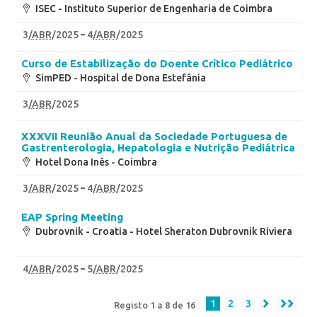
ISEC - Instituto Superior de Engenharia de Coimbra
3
/
ABR
/2025
4
/
ABR
/2025
Curso de Estabilização do Doente Crítico Pediátrico
SimPED - Hospital de Dona Estefânia
3
/
ABR
/2025
XXXVII Reunião Anual da Sociedade Portuguesa de
Gastrenterologia, Hepatologia e Nutrição Pediátrica
Hotel Dona Inês - Coimbra
3
/
ABR
/2025
4
/
ABR
/2025
EAP Spring Meeting
Dubrovnik - Croatia - Hotel Sheraton Dubrovnik Riviera
4
/
ABR
/2025
5
/
ABR
/2025
1
2
3
Registo 1 a 8 de 16