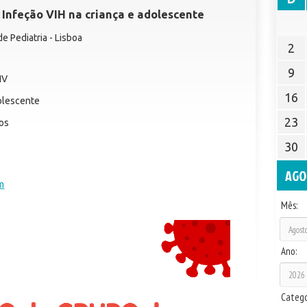
 Infeção VIH na criança e adolescente
e Pediatria - Lisboa
2
9
IV
16
dolescente
23
os
30
AGO
m
Mês:
Ano:
Catego