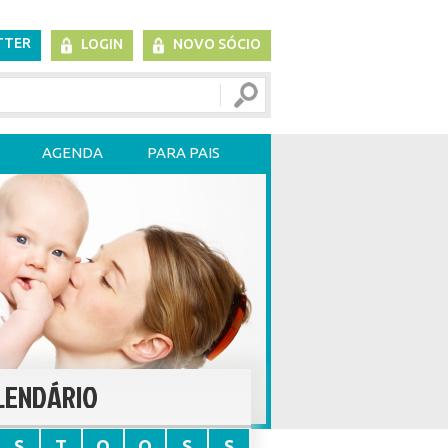
TTER
LOGIN
NOVO SÓCIO
AGENDA
PARA PAIS
LENDÁRIO
S
T
Q
Q
S
S