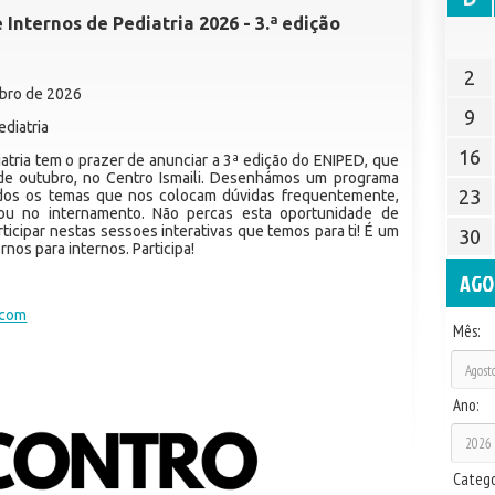
Internos de Pediatria 2026 - 3.ª edição
2
ubro de 2026
9
diatria
16
atria tem o prazer de anunciar a 3ª edição do ENIPED, que
 de outubro, no Centro Ismaili. Desenhámos um programa
23
odos os temas que nos colocam dúvidas frequentemente,
 ou no internamento. Não percas esta oportunidade de
ticipar nestas sessoes interativas que temos para ti! É um
30
nos para internos. Participa!
AGO
.com
Mês:
Ano:
Catego