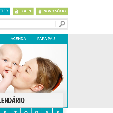
TTER
LOGIN
NOVO SÓCIO
AGENDA
PARA PAIS
LENDÁRIO
S
T
Q
Q
S
S