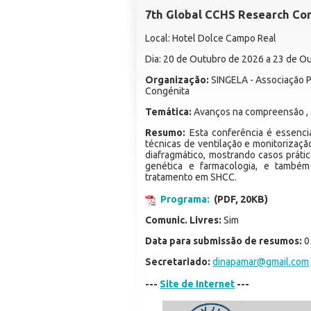
7th Global CCHS Research Co
Local: Hotel Dolce Campo Real
Dia: 20 de Outubro de 2026 a 23 de O
Organização:
SINGELA - Associação P
Congénita
Temática:
Avanços na compreensão , 
Resumo:
Esta conferência é essencia
técnicas de ventilação e monitorizaçã
diafragmático, mostrando casos prát
genética e farmacologia, e também
tratamento em SHCC.
Programa:
(PDF, 20KB)
Comunic. Livres:
Sim
Data para submissão de resumos:
0
Secretariado:
dinapamar@gmail.com
---
Site de Internet
---