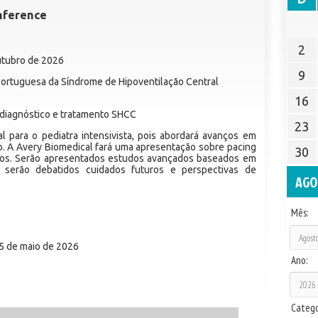
nference
2
utubro de 2026
9
ortuguesa da Síndrome de Hipoventilação Central
16
diagnóstico e tratamento SHCC
23
l para o pediatra intensivista, pois abordará avanços em
o. A Avery Biomedical fará uma apresentação sobre pacing
30
icos. Serão apresentados estudos avançados baseados em
 serão debatidos cuidados futuros e perspectivas de
AGO
Mês:
5 de maio de 2026
Ano:
Catego