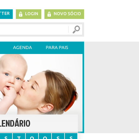
TTER
LOGIN
NOVO SÓCIO
AGENDA
PARA PAIS
LENDÁRIO
S
T
Q
Q
S
S