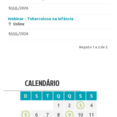
9
/
JUL
/2026
Webinar - Tuberculose na Infância
Online
9
/
JUL
/2026
Registo 1 a 2 de 2
CALENDÁRIO
D
S
T
Q
Q
S
S
1
2
3
4
5
6
7
8
9
10
11