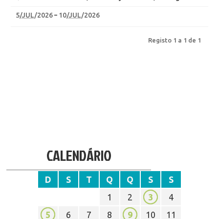
5
/
JUL
/2026
10
/
JUL
/2026
Registo 1 a 1 de 1
CALENDÁRIO
D
S
T
Q
Q
S
S
1
2
3
4
5
6
7
8
9
10
11