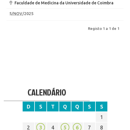
Faculdade de Medicina da Universidade de Coimbra
5
/
NOV
/2025
Registo 1 a 1 de 1
CALENDÁRIO
D
S
T
Q
Q
S
S
1
2
3
4
5
6
7
8