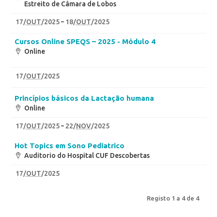
Estreito de Câmara de Lobos
17
/
OUT
/2025
18
/
OUT
/2025
Cursos Online SPEQS – 2025 - Módulo 4
Online
17
/
OUT
/2025
Princípios básicos da Lactação humana
Online
17
/
OUT
/2025
22
/
NOV
/2025
Hot Topics em Sono Pediatrico
Auditorio do Hospital CUF Descobertas
17
/
OUT
/2025
Registo 1 a 4 de 4