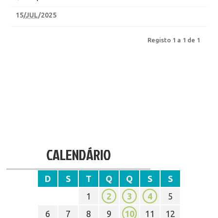
15
/
JUL
/2025
Registo 1 a 1 de 1
CALENDÁRIO
D
S
T
Q
Q
S
S
1
2
3
4
5
6
7
8
9
10
11
12