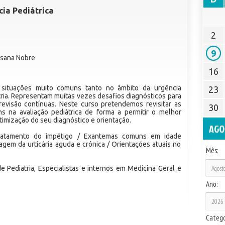
ia Pediátrica
2
9
usana Nobre
16
situações muito comuns tanto no âmbito da urgência
23
ria. Representam muitas vezes desafios diagnósticos para
revisão contínuas. Neste curso pretendemos revisitar as
30
 na avaliação pediátrica de forma a permitir o melhor
mização do seu diagnóstico e orientação.
AGO
ratamento do impétigo / Exantemas comuns em idade
dagem da urticária aguda e crónica / Orientações atuais no
Mês:
e Pediatria, Especialistas e internos em Medicina Geral e
Ano:
Catego