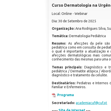
Curso Dermatologia na Urgênc
Local: Online - Webinar
Dia: 30 de Setembro de 2025
Organização:
Ana Rodrigues Silva, S
Temática:
Dermatologia Pediátrica
Resumo:
As afecções da pele são 
pediátrica como em consulta de pediat
o qual é importante a atualização e 
afecções dermatológicas mais comuns
conhecimento das mesmas para uma oti
Temas principais:
Diagnóstico e t
pediátrica / Dermatite atópica / Abor
diagnóstico e tratamento da celulite.
Destinatários:
Pediatras e Internos d
Familiar e Enfermeiros.
Programa
Secretariado:
academiacuf@cuf.pt
----
Site de Internet
---