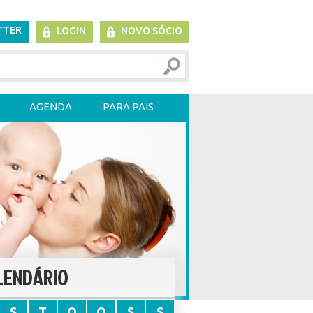
TTER
LOGIN
NOVO SÓCIO
AGENDA
PARA PAIS
LENDÁRIO
S
T
Q
Q
S
S